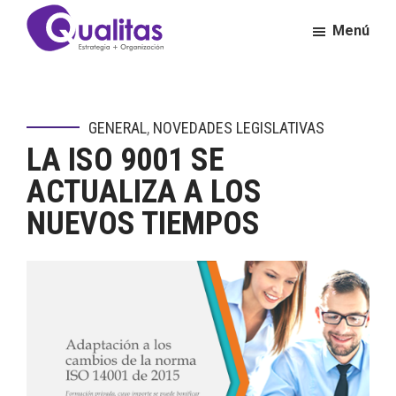
Saltar
Saltar
Menú
al
al
contenido
pie
Qualitas
Consultora
principal
de
de
página
Calidad
GENERAL
,
NOVEDADES LEGISLATIVAS
y
LA ISO 9001 SE
Excelencia
Empresarial
ACTUALIZA A LOS
NUEVOS TIEMPOS