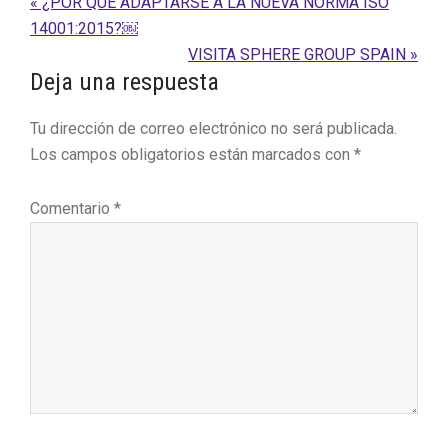
Entrada
« ¿POR QUÉ ADAPTARSE A LA NUEVA NORMA ISO
anterior:
14001:2015?￼
Siguiente
VISITA SPHERE GROUP SPAIN »
Interacciones
Deja una respuesta
entrada:
con
Tu dirección de correo electrónico no será publicada.
los
Los campos obligatorios están marcados con
*
lectores
Comentario
*