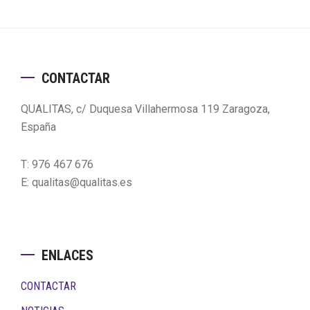
Footer
CONTACTAR
QUALITAS, c/ Duquesa Villahermosa 119 Zaragoza,
España
T: 976 467 676
E: qualitas@qualitas.es
ENLACES
CONTACTAR