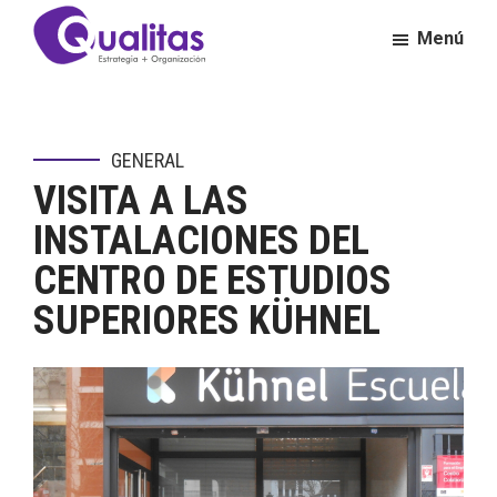
Saltar
Saltar
Menú
al
al
contenido
pie
Qualitas
Consultora
principal
de
de
página
Calidad
GENERAL
y
VISITA A LAS
Excelencia
Empresarial
INSTALACIONES DEL
CENTRO DE ESTUDIOS
SUPERIORES KÜHNEL