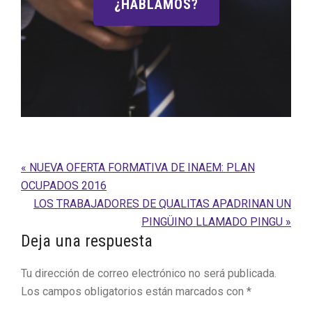
¿HABLAMOS?
Entrada
« NUEVA OFERTA FORMATIVA DE INAEM: PLAN
anterior:
OCUPADOS 2016
Siguiente
LOS TRABAJADORES DE QUALITAS APADRINAN UN
entrada:
PINGÜINO LLAMADO PINGU »
Interacciones
Deja una respuesta
con
Tu dirección de correo electrónico no será publicada.
los
Los campos obligatorios están marcados con
*
lectores