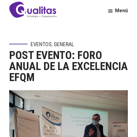
Saltar
Saltar
Menú
al
al
contenido
pie
Qualitas
Consultora
principal
de
de
página
Calidad
EVENTOS
,
GENERAL
y
POST EVENTO: FORO
Excelencia
Empresarial
ANUAL DE LA EXCELENCIA
EFQM