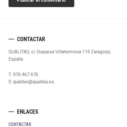
Footer
CONTACTAR
QUALITAS, c/ Duquesa Villahermosa 119 Zaragoza,
España
T: 976 467 676
E: qualitas@qualitas.es
ENLACES
CONTACTAR