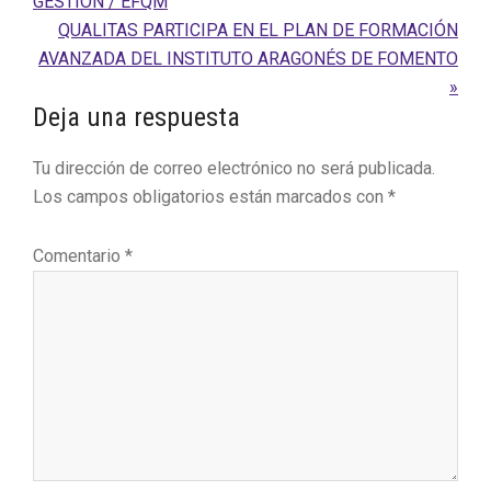
anterior:
GESTIÓN / EFQM
Siguiente
QUALITAS PARTICIPA EN EL PLAN DE FORMACIÓN
entrada:
AVANZADA DEL INSTITUTO ARAGONÉS DE FOMENTO
»
Interacciones
Deja una respuesta
con
Tu dirección de correo electrónico no será publicada.
los
Los campos obligatorios están marcados con
*
lectores
Comentario
*