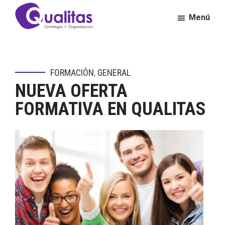
Saltar
Saltar
Menú
al
al
contenido
pie
Qualitas
Consultora
principal
de
de
página
Calidad
FORMACIÓN
,
GENERAL
y
NUEVA OFERTA
Excelencia
Empresarial
FORMATIVA EN QUALITAS