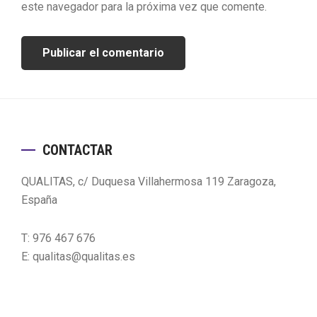
este navegador para la próxima vez que comente.
Footer
CONTACTAR
QUALITAS, c/ Duquesa Villahermosa 119 Zaragoza,
España
T: 976 467 676
E: qualitas@qualitas.es