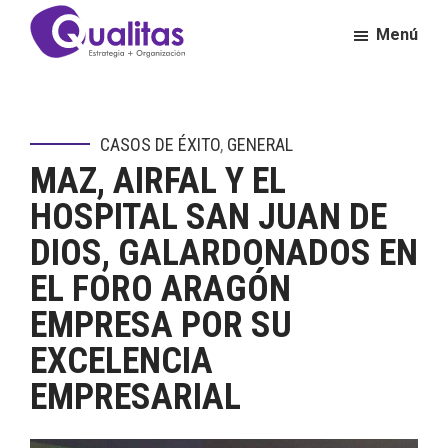
Saltar
Saltar
Menú
al
al
contenido
pie
Qualitas
Consultora
principal
de
de
página
Calidad
CASOS DE ÉXITO
,
GENERAL
y
MAZ, AIRFAL Y EL
Excelencia
Empresarial
HOSPITAL SAN JUAN DE
DIOS, GALARDONADOS EN
EL FORO ARAGÓN
EMPRESA POR SU
EXCELENCIA
EMPRESARIAL