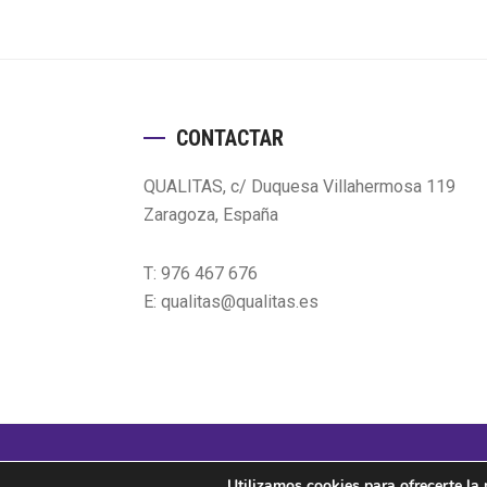
Footer
CONTACTAR
QUALITAS, c/ Duquesa Villahermosa 119
Zaragoza, España
T: 976 467 676
E: qualitas@qualitas.es
Copyright © 2026 · Todos los derechos reserva
Utilizamos cookies para ofrecerte la