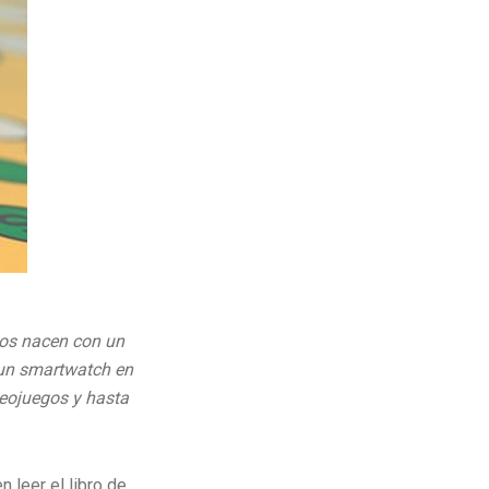
ños nacen con un
 un smartwatch en
deojuegos y hasta
n leer el libro de