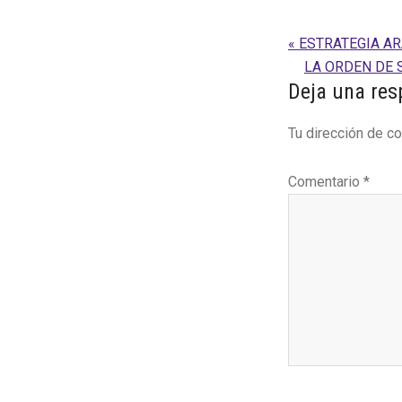
Entrada
« ESTRATEGIA A
anterior:
Siguiente
LA ORDEN DE 
Interaccion
Deja una res
entrada:
con
Tu dirección de co
los
lectores
Comentario
*