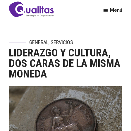
Saltar
Saltar
Menú
al
al
contenido
pie
Qualitas
Consultora
principal
de
de
página
Calidad
GENERAL
,
SERVICIOS
y
LIDERAZGO Y CULTURA,
Excelencia
Empresarial
DOS CARAS DE LA MISMA
MONEDA