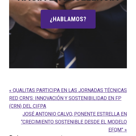
¿HABLAMOS?
Entrada
« QUALITAS PARTICIPA EN LAS JORNADAS TÉCNICAS
anterior:
RED CRN’S: INNOVACIÓN Y SOSTENIBILIDAD EN FP
(CRN) DEL CIFPA
Siguiente
JOSÉ ANTONIO CALVO, PONENTE ESTRELLA EN
entrada:
“CRECIMIENTO SOSTENIBLE DESDE EL MODELO
EFQM” »