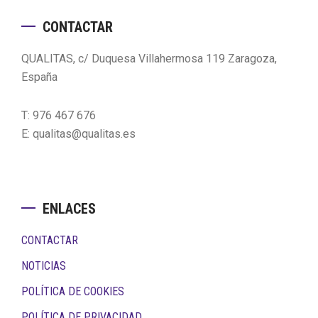
Footer
CONTACTAR
QUALITAS, c/ Duquesa Villahermosa 119 Zaragoza,
España
T: 976 467 676
E: qualitas@qualitas.es
ENLACES
CONTACTAR
NOTICIAS
POLÍTICA DE COOKIES
POLÍTICA DE PRIVACIDAD