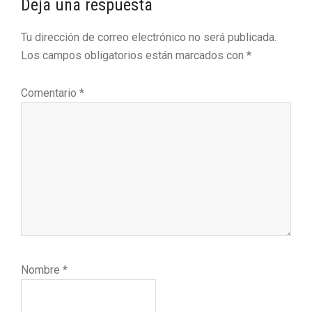
Interacciones
Deja una respuesta
con
Tu dirección de correo electrónico no será publicada.
los
Los campos obligatorios están marcados con
*
lectores
Comentario
*
Nombre
*