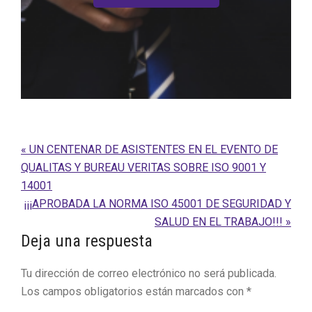
Entrada
« UN CENTENAR DE ASISTENTES EN EL EVENTO DE
anterior:
QUALITAS Y BUREAU VERITAS SOBRE ISO 9001 Y
14001
Siguiente
¡¡¡APROBADA LA NORMA ISO 45001 DE SEGURIDAD Y
entrada:
SALUD EN EL TRABAJO!!! »
Interacciones
Deja una respuesta
con
Tu dirección de correo electrónico no será publicada.
los
Los campos obligatorios están marcados con
*
lectores