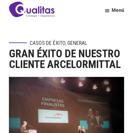
Saltar
Saltar
Menú
al
al
contenido
pie
Qualitas
Consultora
principal
de
de
página
Calidad
CASOS DE ÉXITO
,
GENERAL
y
GRAN ÉXITO DE NUESTRO
Excelencia
Empresarial
CLIENTE ARCELORMITTAL