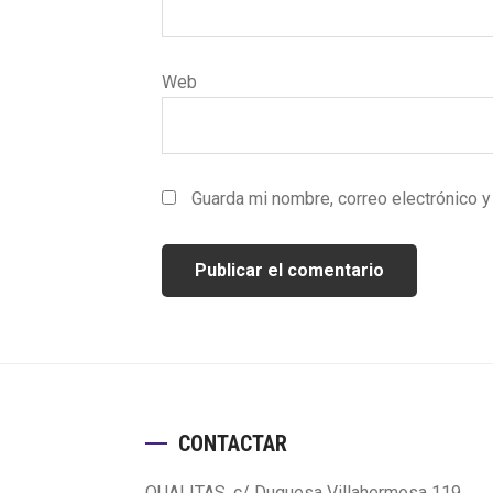
Web
Guarda mi nombre, correo electrónico 
Footer
CONTACTAR
QUALITAS, c/ Duquesa Villahermosa 119