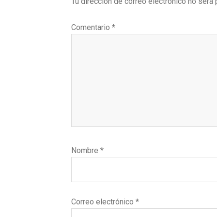
Tu dirección de correo electrónico no será 
los
lectores
Comentario
*
Nombre
*
Correo electrónico
*