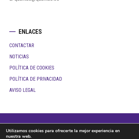
ENLACES
CONTACTAR
NOTICIAS
POLÍTICA DE COOKIES
POLÍTICA DE PRIVACIDAD
AVISO LEGAL
Copyright © 2026 · Todos los derechos reservados ·
Utilizamos cookies para ofrecerte la mejor experiencia en
Qualitas
nuestra web.