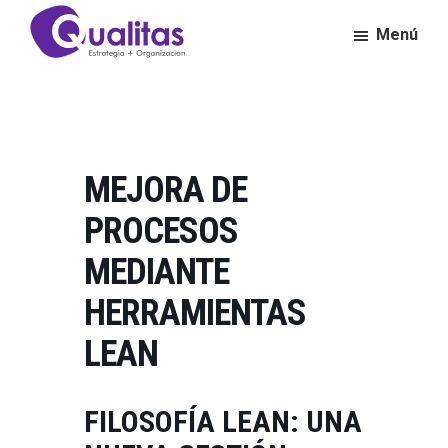
Saltar
Saltar
Menú
al
al
contenido
pie
Qualitas
Consultora
principal
de
de
página
Calidad
y
Excelencia
MEJORA DE
Empresarial
PROCESOS
MEDIANTE
HERRAMIENTAS
LEAN
FILOSOFÍA LEAN: UNA