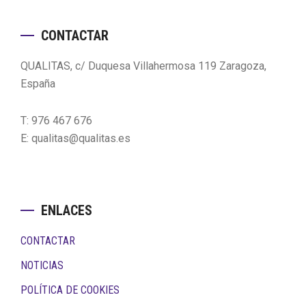
Footer
CONTACTAR
QUALITAS, c/ Duquesa Villahermosa 119 Zaragoza,
España
T: 976 467 676
E: qualitas@qualitas.es
ENLACES
CONTACTAR
NOTICIAS
POLÍTICA DE COOKIES