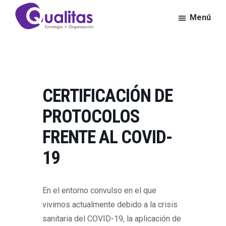
Saltar
Saltar
Menú
al
al
contenido
pie
Qualitas
Consultora
principal
de
de
página
Calidad
y
Excelencia
CERTIFICACIÓN DE
Empresarial
PROTOCOLOS
FRENTE AL COVID-
19
En el entorno convulso en el que
vivimos actualmente debido a la crisis
sanitaria del COVID-19, la aplicación de