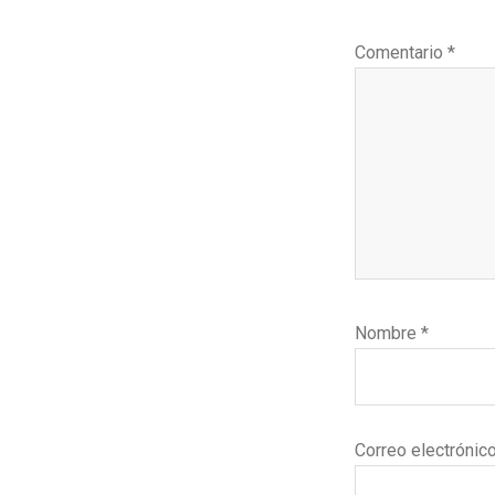
los
lectores
Comentario
*
Nombre
*
Correo electrónic