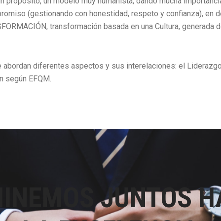
 un propósito, un modelo muy humanista, dando mucha importanci
romiso (gestionando con honestidad, respeto y confianza), en def
ORMACIÓN, transformación basada en una Cultura, generada d
e abordan diferentes aspectos y sus interelaciones: el Liderazgo, 
ón según EFQM.
INEMOS JUNTOS H