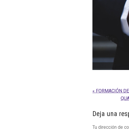
Entrada
« FORMACIÓN D
anterior:
Sigu
QUA
entr
Interaccion
Deja una res
con
Tu dirección de co