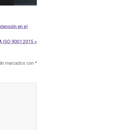
xtensión en el
ISO 9001:2015 »
tán marcados con
*