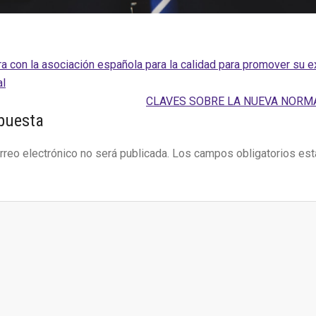
ra con la asociación española para la calidad para promover su e
al
Siguiente
CLAVES SOBRE LA NUEVA NORMA 
es
puesta
entrada:
rreo electrónico no será publicada.
Los campos obligatorios es