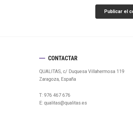
Footer
CONTACTAR
QUALITAS, c/ Duquesa Villahermosa 119
Zaragoza, España
T: 976 467 676
E: qualitas@qualitas.es