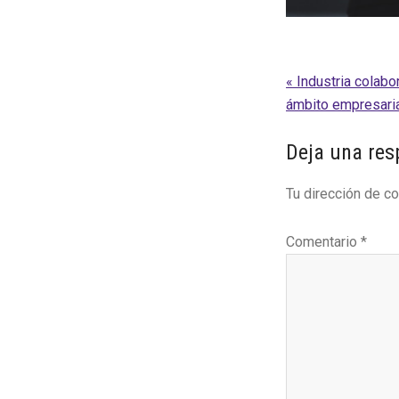
Entrada
« Industria colabo
anterior:
ámbito empresari
Interaccion
Deja una res
con
Tu dirección de co
los
lectores
Comentario
*