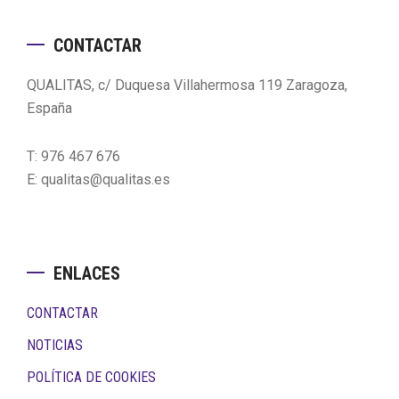
Footer
CONTACTAR
QUALITAS, c/ Duquesa Villahermosa 119 Zaragoza,
España
T: 976 467 676
E: qualitas@qualitas.es
ENLACES
CONTACTAR
NOTICIAS
POLÍTICA DE COOKIES