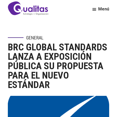
Saltar
Saltar
Menú
al
al
contenido
pie
Qualitas
Consultora
principal
de
de
página
Calidad
GENERAL
y
BRC GLOBAL STANDARDS
Excelencia
Empresarial
LANZA A EXPOSICIÓN
PÚBLICA SU PROPUESTA
PARA EL NUEVO
ESTÁNDAR