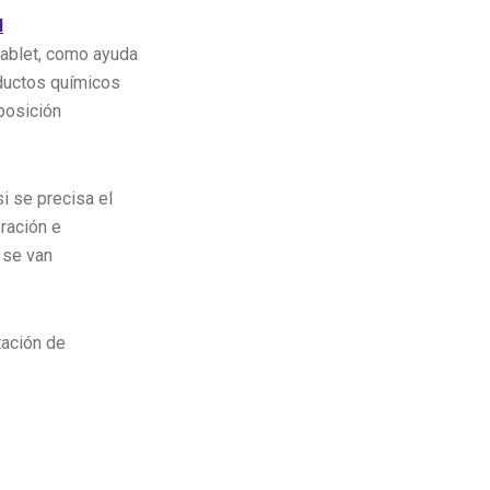
l
tablet, como ayuda
ductos químicos
posición
i se precisa el
oración e
e se van
tación de