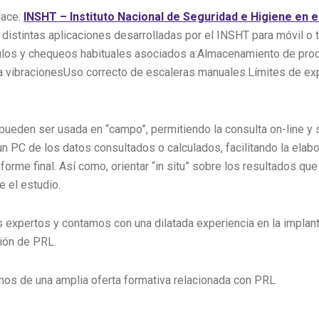
lace:
INSHT – Instituto Nacional de Seguridad e Higiene en e
distintas aplicaciones desarrolladas por el INSHT para móvil o 
ulos y chequeos habituales asociados a:Almacenamiento de pro
 vibracionesUso correcto de escaleras manuales.Límites de ex
pueden ser usada en “campo”, permitiendo la consulta on-line y s
un PC de los datos consultados o calculados, facilitando la elab
forme final. Así como, orientar “in situ” sobre los resultados qu
e el estudio.
 expertos y contamos con una dilatada experiencia en la implan
ión de PRL.
s de una amplia oferta formativa relacionada con PRL