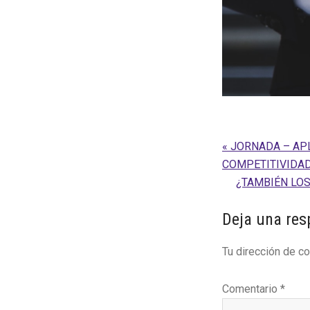
Entrada
« JORNADA – AP
anterior:
COMPETITIVIDA
Siguiente
¿TAMBIÉN LOS
entrada:
Interaccion
Deja una res
con
Tu dirección de co
los
lectores
Comentario
*