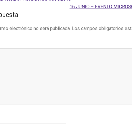
Siguiente
16 JUNIO – EVENTO MICROS
es
puesta
entrada:
rreo electrónico no será publicada.
Los campos obligatorios es