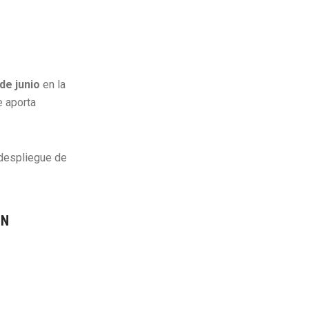
de junio
en la
e aporta
 despliegue de
ÓN