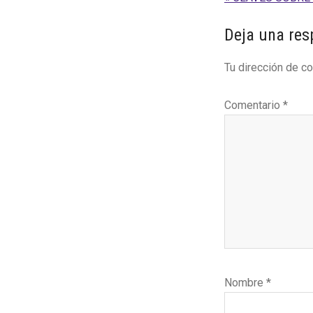
anterior:
Interaccion
Deja una res
con
Tu dirección de co
los
lectores
Comentario
*
Nombre
*