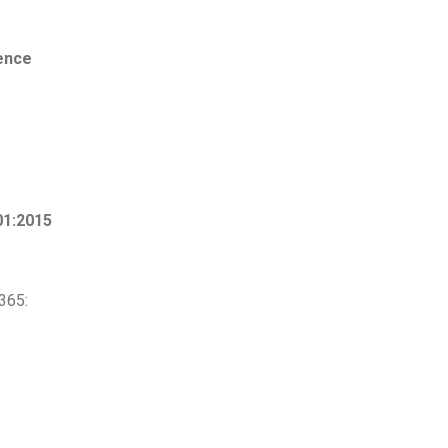
gence
01:2015
365: