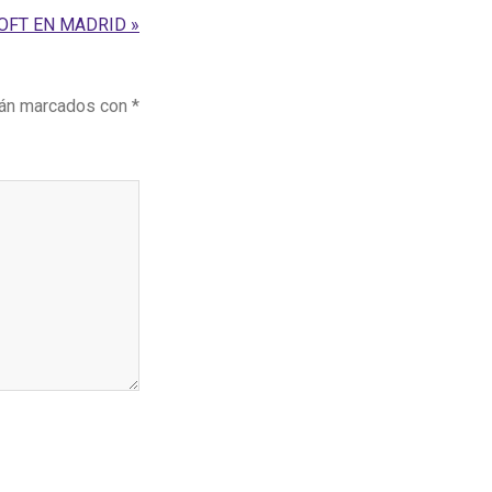
OFT EN MADRID »
tán marcados con
*