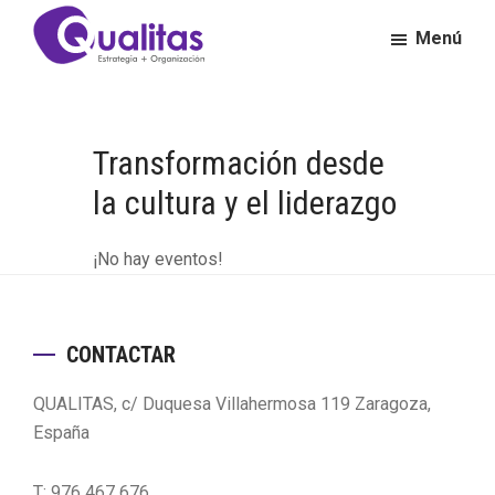
Saltar
Saltar
Menú
al
al
contenido
pie
Qualitas
Consultora
principal
de
de
página
Calidad
Transformación desde
y
Excelencia
la cultura y el liderazgo
Empresarial
¡No hay eventos!
Footer
CONTACTAR
QUALITAS, c/ Duquesa Villahermosa 119 Zaragoza,
España
T: 976 467 676